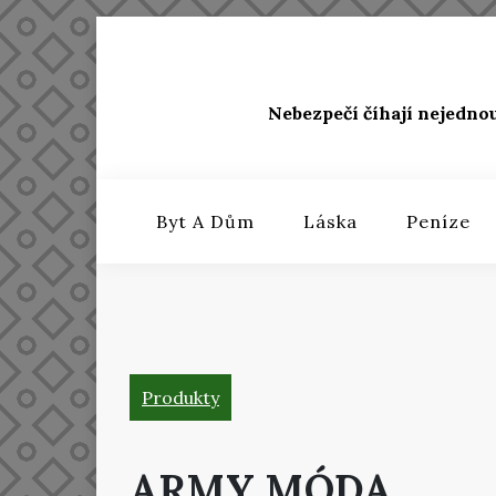
Skip
to
content
Nebezpečí číhají nejedno
Byt A Dům
Láska
Peníze
Produkty
ARMY MÓDA