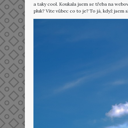
a taky cool. Koukala jsem se třeba na webovo
pluk? Víte vůbec co to je? To já, když jsem 