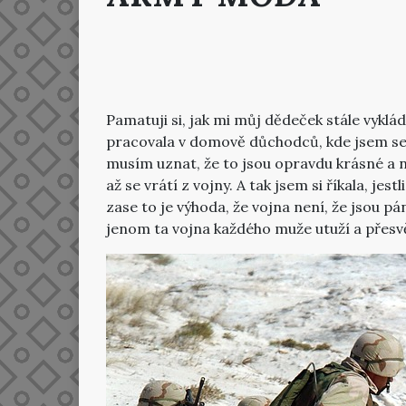
Pamatuji si, jak mi můj dědeček stále vyklád
pracovala v domově důchodců, kde jsem se o 
musím uznat, že to jsou opravdu krásné a ně
až se vrátí z vojny. A tak jsem si říkala, j
zase to je výhoda, že vojna není, že jsou pá
jenom ta vojna každého muže utuží a přesvě