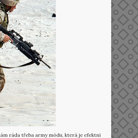
mám ráda třeba army módu, která je efektní