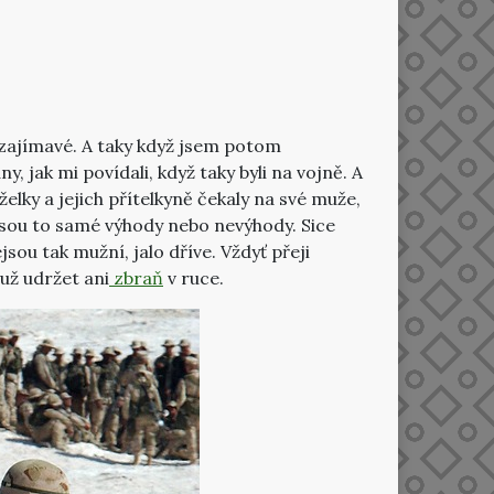
mi zajímavé. A taky když jsem potom
 jak mi povídali, když taky byli na vojně. A
elky a jejich přítelkyně čekaly na své muže,
li jsou to samé výhody nebo nevýhody. Sice
sou tak mužní, jalo dříve. Vždyť přeji
už udržet ani
zbraň
v ruce.