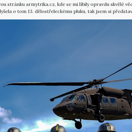
u stránku armytrika.cz, kde se mi líbily opravdu skvělé věci
slyšela o tom 13. dělostřeleckému pluku, tak jsem si předsta