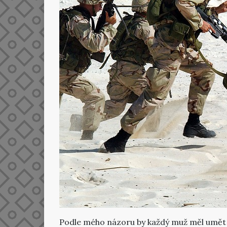
Podle mého názoru by každý muž měl umět b