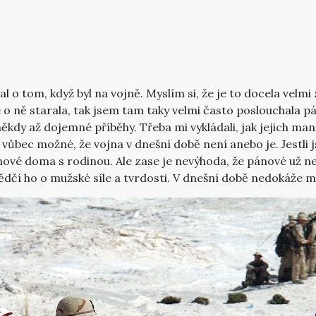
al o tom, když byl na vojně. Myslím si, že je to docela vel
ně starala, tak jsem tam taky velmi často poslouchala pány,
kdy až dojemné příběhy. Třeba mi vykládali, jak jejich manž
estli vůbec možné, že vojna v dnešní době není anebo je. Jest
nové doma s rodinou. Ale zase je nevýhoda, že pánové už nej
dčí ho o mužské síle a tvrdosti. V dnešní době nedokáže m