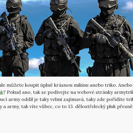
i ale můžete koupit úplně krásnou mikinu anebo triko. Aneb
uk
? Pokud ano, tak se podívejte na webové stránky armytrika.
í army oddíl je taky velmi zajímavá, taky zde pořídíte tri
y a army, tak víte vůbec, co to 13. dělostřelecký pluk přes