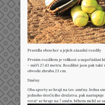
Pravidla obou her a jejich zásadní rozdíly
Prvním rozdílem je velikost a uspořádání hři
– měří 27,43 metru. Rozdílné jsou pak také
obvodu zhruba 23 cm.
Směny
Oba sporty se hrají na tzv. směny. Jedna s
jednoho útočícího družstva, pak nastupuje do
verzi“ se hraje na 7 směn, během nichž se 