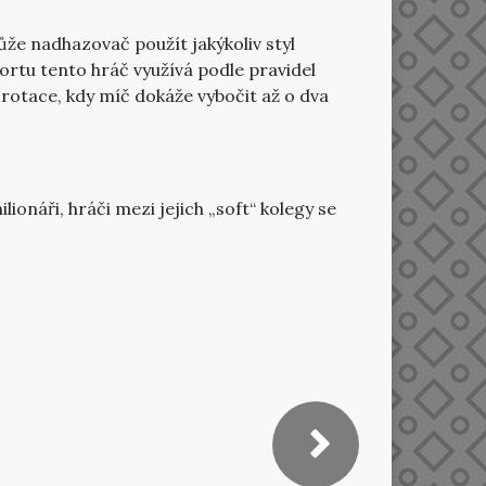
ůže nadhazovač použít jakýkoliv styl
portu tento hráč využívá podle pravidel
 rotace, kdy míč dokáže vybočit až o dva
ionáři, hráči mezi jejich „soft“ kolegy se