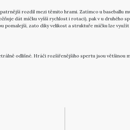
jpatrnější rozdíl mezi těmito hrami. Zatímco u baseballu m
ňuje dát míčku vyšší rychlost i rotaci), pak v u druhého s
pomalejší, zato díky velikost a struktuře míčku lze využít
álně odlišné. Hráči rozšířenějšího spertu jsou většinou mil