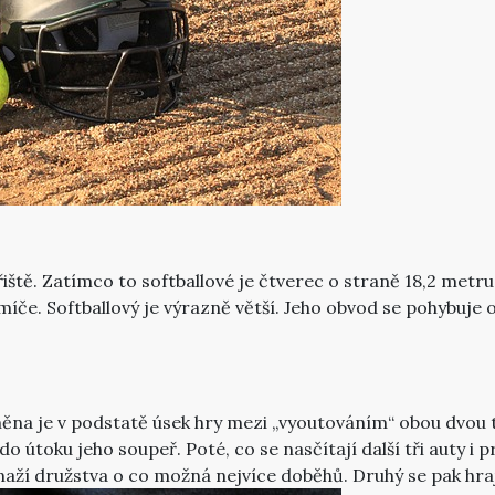
ště. Zatímco to softballové je čtverec o straně 18,2 metru, 
 míče. Softballový je výrazně větší. Jeho obvod se pohybuj
měna je v podstatě úsek hry mezi „vyoutováním“ obou dvou 
 útoku jeho soupeř. Poté, co se nasčítají další tři auty i 
snaží družstva o co možná nejvíce doběhů. Druhý se pak hra