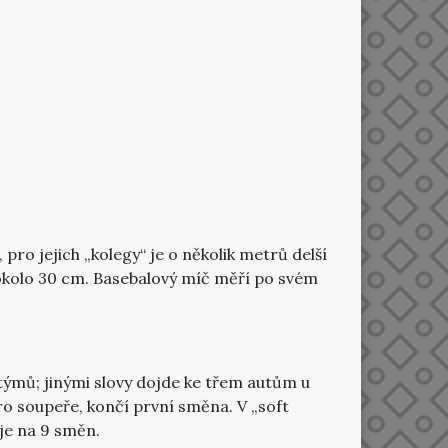
pro jejich „kolegy“ je o několik metrů delší
e okolo 30 cm. Basebalový míč měří po svém
týmů; jinými slovy dojde ke třem autům u
pro soupeře, končí první směna. V „soft
je na 9 směn.