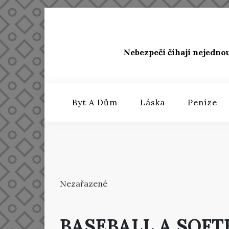
Skip
to
content
Nebezpečí číhají nejedno
Byt A Dům
Láska
Peníze
Nezařazené
BASEBALL A SOFT