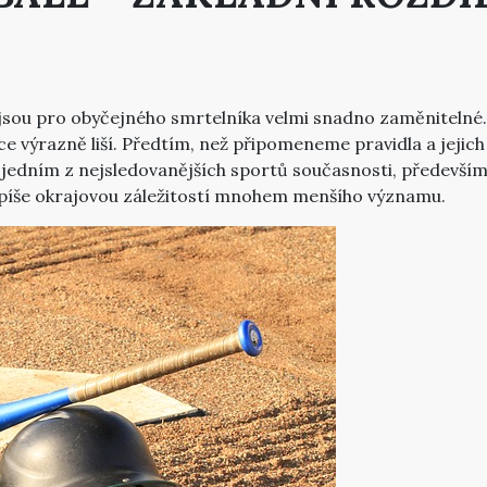
é jsou pro obyčejného smrtelníka velmi snadno zaměnitelné.
ce výrazně liší. Předtím, než připomeneme pravidla a jejich
e jedním z nejsledovanějších sportů současnosti, předevší
spíše okrajovou záležitostí mnohem menšího významu.