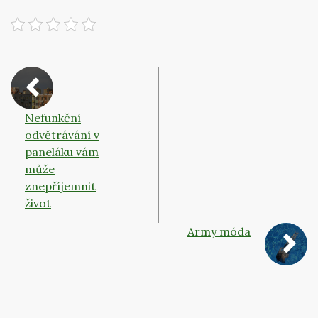
Nefunkční
odvětrávání v
paneláku vám
může
znepříjemnit
život
Army móda