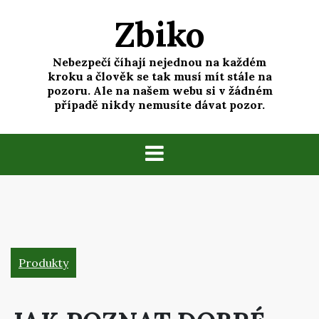
Skip
Zbiko
to
content
Nebezpečí číhají nejednou na každém
kroku a člověk se tak musí mít stále na
pozoru. Ale na našem webu si v žádném
případě nikdy nemusíte dávat pozor.
Produkty