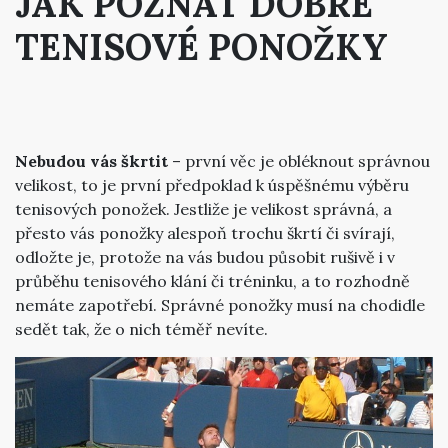
JAK POZNAT DOBRÉ
TENISOVÉ PONOŽKY
Nebudou vás škrtit
– první věc je obléknout správnou
velikost, to je první předpoklad k úspěšnému výběru
tenisových ponožek. Jestliže je velikost správná, a
přesto vás ponožky alespoň trochu škrtí či svírají,
odložte je, protože na vás budou působit rušivě i v
průběhu tenisového klání či tréninku, a to rozhodně
nemáte zapotřebí. Správné ponožky musí na chodidle
sedět tak, že o nich téměř nevíte.