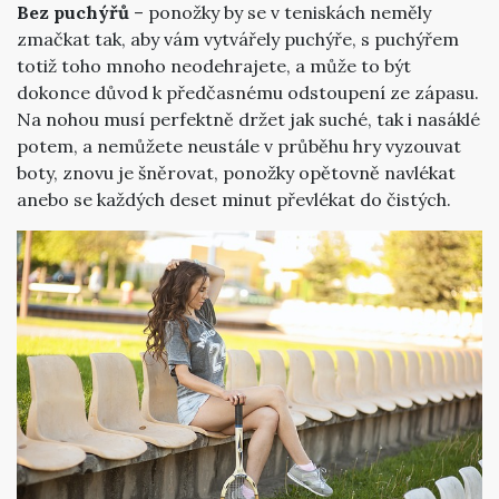
Bez puchýřů
– ponožky by se v teniskách neměly
zmačkat tak, aby vám vytvářely puchýře, s puchýřem
totiž toho mnoho neodehrajete, a může to být
dokonce důvod k předčasnému odstoupení ze zápasu.
Na nohou musí perfektně držet jak suché, tak i nasáklé
potem, a nemůžete neustále v průběhu hry vyzouvat
boty, znovu je šněrovat, ponožky opětovně navlékat
anebo se každých deset minut převlékat do čistých.