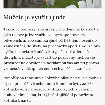
Můžete je využít i jinde
Tenisové ponožky
jsou určeny pro dynamický sport a
jako takové je lze využít i v jiných sportovních
odvětvích, anebo samozřejmě při běžném nošení do
zaměstnání, do školy, na procházky apod. Hodí se pro
cyklistiku, některé míčové hry, některé atletické
disciplíny, můžete je využít do posilovny, mohou vás
provázet na dovolené a nezklamou vás ani při pohybu
ve městě, v nákupních centrech a pěších zónách.
Ponožky na tenis mívají obvykle bílou barvu, ale mohou
být např. i růžové nebo modré, mohou být vysoké i
kotníčkové, a na noze lépe drží díky žebrovanému
stahovacímu lemu, který brání sjíždění ponožky od
kotníku k nártu.