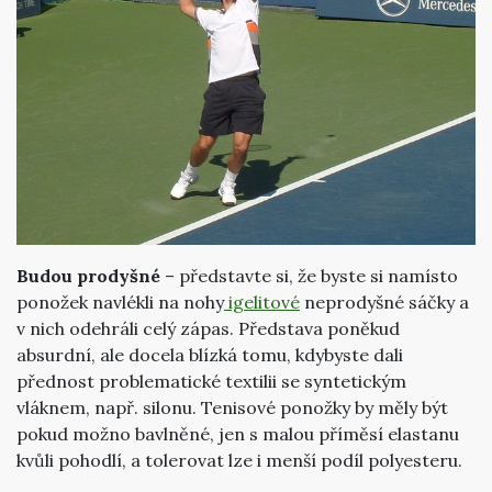
Budou prodyšné
– představte si, že byste si namísto
ponožek navlékli na nohy
igelitové
neprodyšné sáčky a
v nich odehráli celý zápas. Představa poněkud
absurdní, ale docela blízká tomu, kdybyste dali
přednost problematické textilii se syntetickým
vláknem, např. silonu. Tenisové ponožky by měly být
pokud možno bavlněné, jen s malou příměsí elastanu
kvůli pohodlí, a tolerovat lze i menší podíl polyesteru.