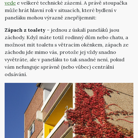
vede
e veškeré technické zázemí. A právě stoupačka
může hrát hlavní roli v situacích, které bydlení v
paneláku mohou výrazně znepříjemnit:
Zápach z toalety
– jednou z úskalí paneláků jsou
záchody. Když máte totiž rodinný dům nebo chatu, a
možnost mít toaletu s větracím okénkem, zápach ze
záchodu jde mimo vás, protože jej vždy snadno
vyvětráte, ale v paneláku to tak snadné není, pokud
vám nefunguje správně (nebo vůbec) centrální
odsávání.