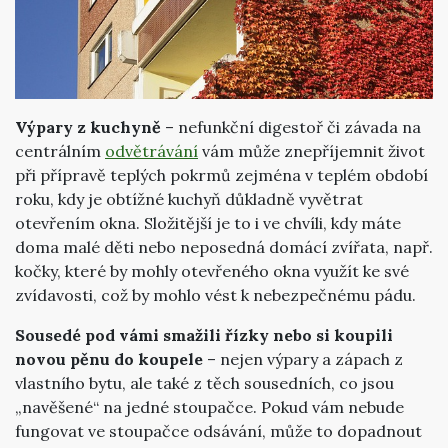
Výpary z kuchyně
– nefunkční digestoř či závada na
centrálním
odvětrávání
vám může znepříjemnit život
při přípravě teplých pokrmů zejména v teplém období
roku, kdy je obtížné kuchyň důkladně vyvětrat
otevřením okna. Složitější je to i ve chvíli, kdy máte
doma malé děti nebo neposedná domácí zvířata, např.
kočky, které by mohly otevřeného okna využít ke své
zvídavosti, což by mohlo vést k nebezpečnému pádu.
Sousedé pod vámi smažili řízky nebo si koupili
novou pěnu do koupele
– nejen výpary a zápach z
vlastního bytu, ale také z těch sousedních, co jsou
„navěšené“ na jedné stoupačce. Pokud vám nebude
fungovat ve stoupačce odsávání, může to dopadnout