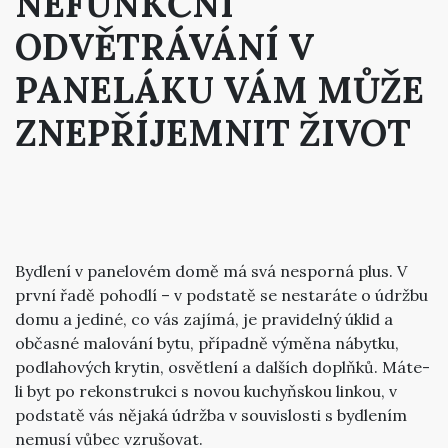
NEFUNKČNÍ
ODVĚTRÁVÁNÍ V
PANELÁKU VÁM MŮŽE
ZNEPŘÍJEMNIT ŽIVOT
Bydlení v panelovém domě má svá nesporná plus. V
první řadě pohodlí – v podstatě se nestaráte o údržbu
domu a jediné, co vás zajímá, je pravidelný úklid a
občasné malování bytu, případně výměna nábytku,
podlahových krytin, osvětlení a dalších doplňků. Máte-
li byt po rekonstrukci s novou kuchyňskou linkou, v
podstatě vás nějaká údržba v souvislosti s bydlením
nemusí vůbec vzrušovat.