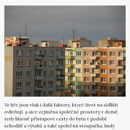
Ve hře jsou však i další faktory, které život na sídlišti
ovlivňují, a sice zejména společné prostory v domě,
tedy hlavně přístupové cesty do bytu v podobě
schodišť a výtahů a také společná stoupačka, kudy