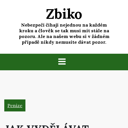
Skip
Zbiko
to
content
Nebezpečí číhají nejednou na každém
kroku a člověk se tak musí mít stále na
pozoru. Ale na našem webu si v žádném
případě nikdy nemusíte dávat pozor.
Peníze