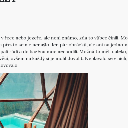
 v řece nebo jezeře, ale není známo, zda to vůbec činili. Mo
y, a přesto se nic nenašlo. Jen pár obrázků, ale ani na jed
upali rádi a do bazénu moc nechodili. Možná to měli daleko,
věcí, ovšem na každý si je mohl dovolit. Neplavalo se v nich
hovovalo.