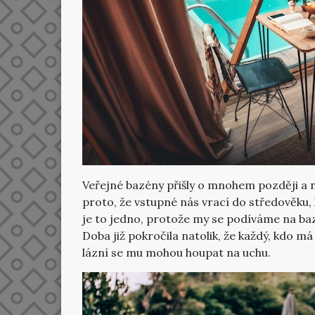
Veřejné bazény přišly o mnohem později a 
proto, že vstupné nás vrací do středověku, 
je to jedno, protože my se podíváme na baz
Doba již pokročila natolik, že každý, kdo 
lázní se mu mohou houpat na uchu.