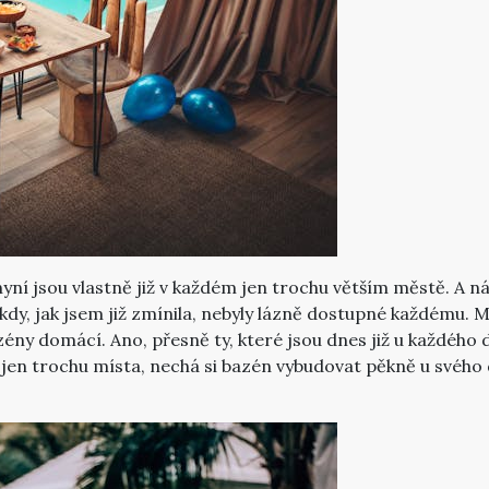
nyní jsou vlastně již v každém jen trochu větším městě. A
kdy, jak jsem již zmínila, nebyly lázně dostupné každému. M
ény domácí. Ano, přesně ty, které jsou dnes již u každého 
má jen trochu místa, nechá si bazén vybudovat pěkně u své