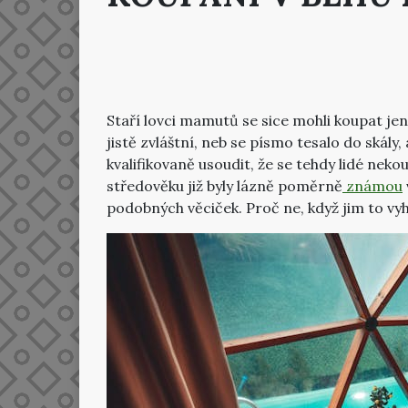
Staří lovci mamutů se sice mohli koupat jen
jistě zvláštní, neb se písmo tesalo do skál
kvalifikovaně usoudit, že se tehdy lidé neko
středověku již byly lázně poměrně
známou
podobných věciček. Proč ne, když jim to vy