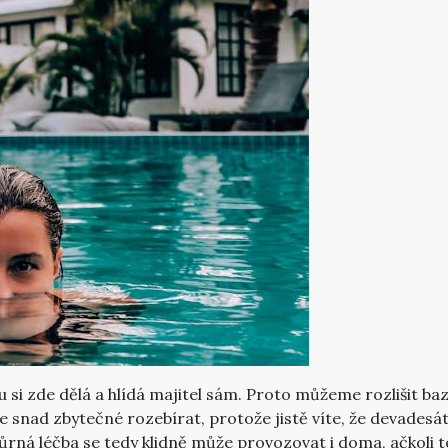
u si zde dělá a hlídá majitel sám. Proto můžeme rozlišit ba
í je snad zbytečné rozebírat, protože jistě víte, že devades
ná léčba se tedy klidně může provozovat i doma, ačkoli to