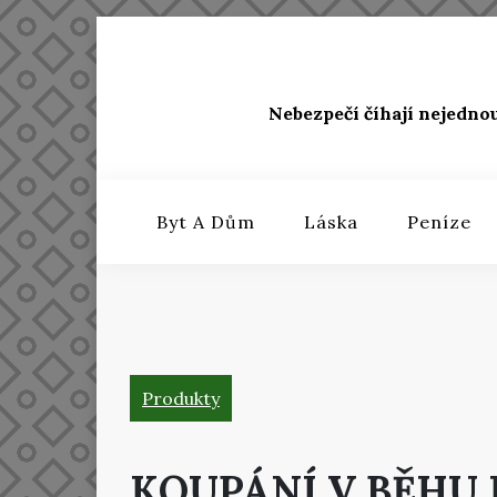
Skip
to
content
Nebezpečí číhají nejedno
Byt A Dům
Láska
Peníze
Produkty
KOUPÁNÍ V BĚHU 