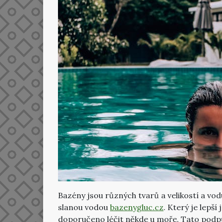
Bazény jsou různých tvarů a velikostí a vod
slanou vodou
bazenygluc.cz
. Který je lepš
doporučeno léčit někde u moře. Tato podpůr