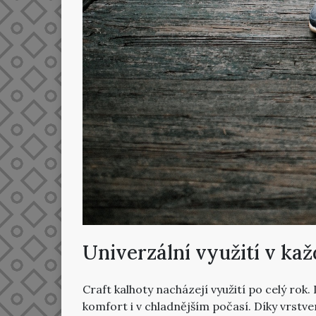
Univerzální využití v k
Craft kalhoty nacházejí využití po celý rok.
komfort i v chladnějším počasí. Díky vrstv