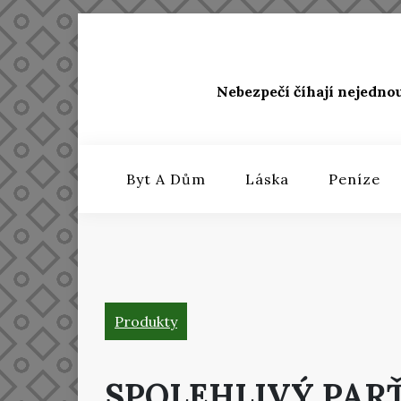
Skip
to
content
Nebezpečí číhají nejedno
Byt A Dům
Láska
Peníze
Produkty
SPOLEHLIVÝ PAR