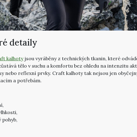
ré detaily
ft kalhoty
jsou vyráběny z technických tkanin, které odváděj
 zůstává tělo v suchu a komfortu bez ohledu na intenzitu akt
apsy nebo reflexní prvky. Craft kalhoty tak nejsou jen obyče
uacím a potřebám.
í,
lhkosti,
ý pohyb,