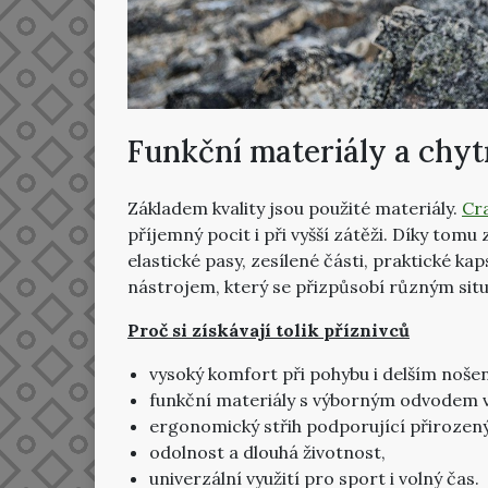
Funkční materiály a chyt
Základem kvality jsou použité materiály.
Cra
příjemný pocit i při vyšší zátěži. Díky tomu
elastické pasy, zesílené části, praktické k
nástrojem, který se přizpůsobí různým sit
Proč si získávají tolik příznivců
vysoký komfort při pohybu i delším nošen
funkční materiály s výborným odvodem v
ergonomický střih podporující přirozen
odolnost a dlouhá životnost,
univerzální využití pro sport i volný čas.