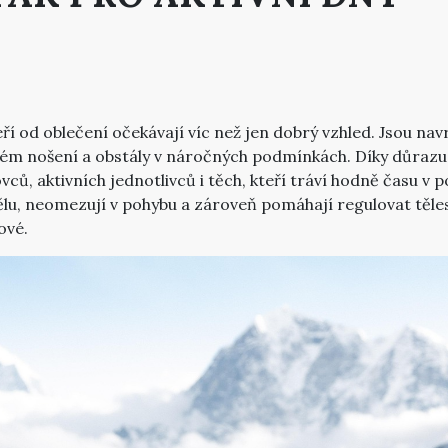
kteří od oblečení očekávají víc než jen dobrý vzhled. Jsou n
ém nošení a obstály v náročných podmínkách. Díky důrazu n
vců, aktivních jednotlivců i těch, kteří tráví hodně času v 
ělu, neomezují v pohybu a zároveň pomáhají regulovat těles
ové.