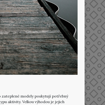
ímco zateplené modely poskytují potřebný
ypu aktivity.
Velkou výhodou je jejich