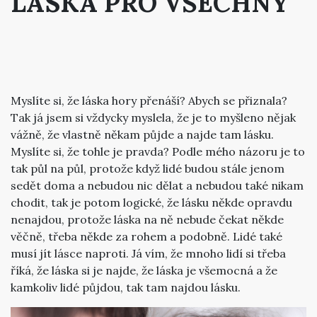
LÁSKA PRO VŠECHNY
Myslíte si, že láska hory přenáší? Abych se přiznala?
Tak já jsem si vždycky myslela, že je to myšleno nějak
vážně, že vlastně někam půjde a najde tam lásku.
Myslíte si, že tohle je pravda? Podle mého názoru je to
tak půl na půl, protože když lidé budou stále jenom
sedět doma a nebudou nic dělat a nebudou také nikam
chodit, tak je potom logické, že lásku někde opravdu
nenajdou, protože láska na ně nebude čekat někde
věčně, třeba někde za rohem a podobně. Lidé také
musí jít lásce naproti. Já vím, že mnoho lidí si třeba
říká, že láska si je najde, že láska je všemocná a že
kamkoliv lidé půjdou, tak tam najdou lásku.