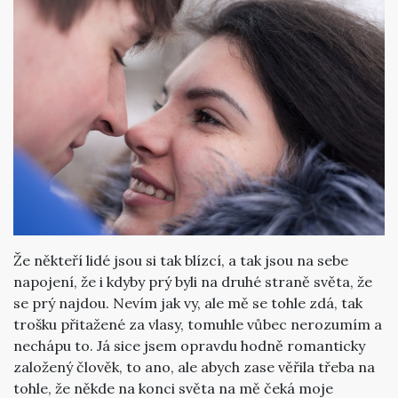
Že někteří lidé jsou si tak blízcí, a tak jsou na sebe
napojení, že i kdyby prý byli na druhé straně světa, že
se prý najdou. Nevím jak vy, ale mě se tohle zdá, tak
trošku přitažené za vlasy, tomuhle vůbec nerozumím a
nechápu to. Já sice jsem opravdu hodně romanticky
založený člověk, to ano, ale abych zase věřila třeba na
tohle, že někde na konci světa na mě čeká moje