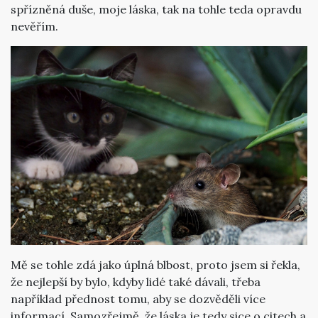
spřízněná duše, moje láska, tak na tohle teda opravdu
nevěřím.
Mě se tohle zdá jako úplná blbost, proto jsem si řekla,
že nejlepší by bylo, kdyby lidé také dávali, třeba
například přednost tomu, aby se dozvěděli více
informací. Samozřejmě, že láska je tedy sice o citech a