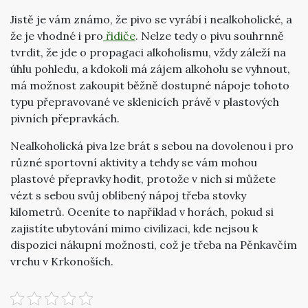
Jistě je vám známo, že pivo se vyrábí i nealkoholické, a
že je vhodné i pro
řidiče
. Nelze tedy o pivu souhrnně
tvrdit, že jde o propagaci alkoholismu, vždy záleží na
úhlu pohledu, a kdokoli má zájem alkoholu se vyhnout,
má možnost zakoupit běžně dostupné nápoje tohoto
typu přepravované ve sklenicích právě v plastových
pivních přepravkách.
Nealkoholická piva lze brát s sebou na dovolenou i pro
různé sportovní aktivity a tehdy se vám mohou
plastové přepravky hodit, protože v nich si můžete
vézt s sebou svůj oblíbený nápoj třeba stovky
kilometrů. Oceníte to například v horách, pokud si
zajistíte ubytování mimo civilizaci, kde nejsou k
dispozici nákupní možnosti, což je třeba na Pěnkavčím
vrchu v Krkonoších.