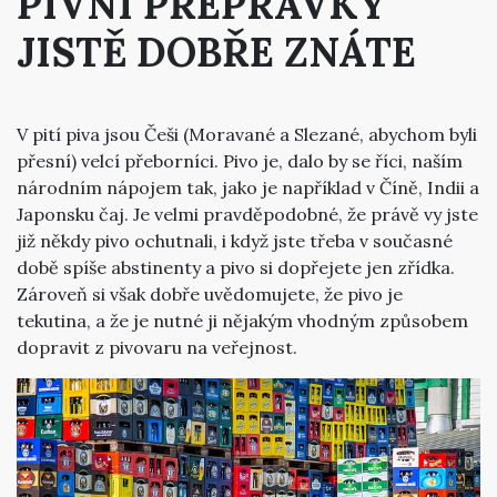
PIVNÍ PŘEPRAVKY
JISTĚ DOBŘE ZNÁTE
V pití piva jsou Češi (Moravané a Slezané, abychom byli
přesní) velcí přeborníci. Pivo je, dalo by se říci, naším
národním nápojem tak, jako je například v Číně, Indii a
Japonsku čaj. Je velmi pravděpodobné, že právě vy jste
již někdy pivo ochutnali, i když jste třeba v současné
době spíše abstinenty a pivo si dopřejete jen zřídka.
Zároveň si však dobře uvědomujete, že pivo je
tekutina, a že je nutné ji nějakým vhodným způsobem
dopravit z pivovaru na veřejnost.