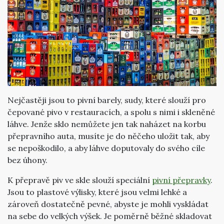
Nejčastěji jsou to pivní barely, sudy, které slouží pro
čepované pivo v restauracích, a spolu s nimi i skleněné
láhve. Jenže sklo nemůžete jen tak naházet na korbu
přepravního auta, musíte je do něčeho uložit tak, aby
se nepoškodilo, a aby láhve doputovaly do svého cíle
bez úhony.
K přepravě piv ve skle slouží speciální
pivní přepravky
.
Jsou to plastové výlisky, které jsou velmi lehké a
zároveň dostatečně pevné, abyste je mohli vyskládat
na sebe do velkých výšek. Je poměrně běžné skladovat