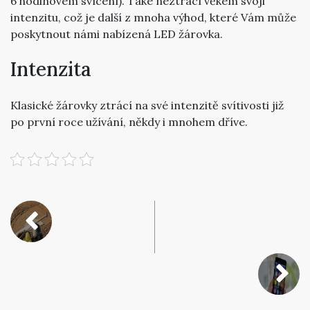
6 hodinovém svícení). Také neztrácí věkem svoji
intenzitu, což je další z mnoha výhod, které Vám může
poskytnout námi nabízená LED žárovka.
Intenzita
Klasické žárovky ztrácí na své intenzitě svítivosti již
po první roce užívání, někdy i mnohem dříve.