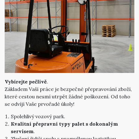
Vybírejte pečlivě
.
Základem Vaší práce je bezpečné přepravování zboží,
které cestou nesmí utrpět žádné poškození. Od toho
se odvíjí Vaše prvořadé úkoly!
Spolehlivý vozový park.
Kvalitní přepravní typy palet s dokonalým
servisem
.
Zkušení řidiči spolu s promyšlenou logistikou.