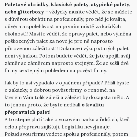
Paletové ohrádky, klasické palety, atypické palety,
nebo gitterboxy
– vždycky musíte vědět, že se můžete
s důvěrou obrátit na profesionály, pro něž je kvalita,
důvěra a spolehlivost na prvním místě za každých
okolností! Musíte vědět, že opravy palet, nebo výměna
poškozených palet za nové je pro ně naprosto
přirozenou záležitostí! Dokonce i výkup starých palet
není výjimkou. Potom budete vědět, že jste spojili svůj
záměr se záměrem naprosto stejným. Že se sešli dvě
firmy se stejným pohledem na pověst firmy.
Jak by to asi vypadalo v opačném případě? Přišli byste
o zakázky, o dobrou pověst firmy, o renomé, na
kterém Vám tolik záleží a záležet by dozajista mělo. A
to jenom proto, že byste nedbali
o kvalitu
přepravních palet
!
A to stejné platí také o vozovém parku a řidičích, kteří
celou přepravu zajišťují. Logistiku nevyjímaje.
Pokud svou firmu vedete spolu s profesionály, potom