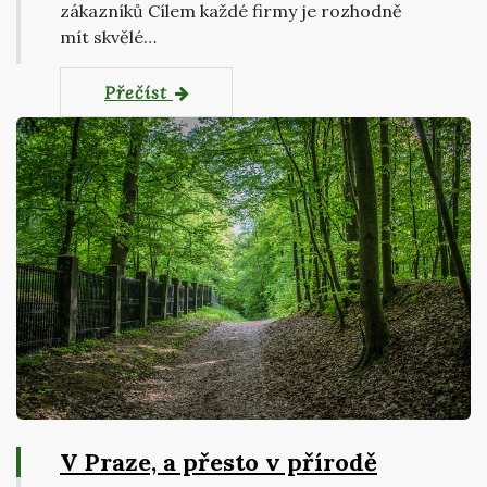
zákazníků Cílem každé firmy je rozhodně
mít skvělé…
Přečíst
V Praze, a přesto v přírodě