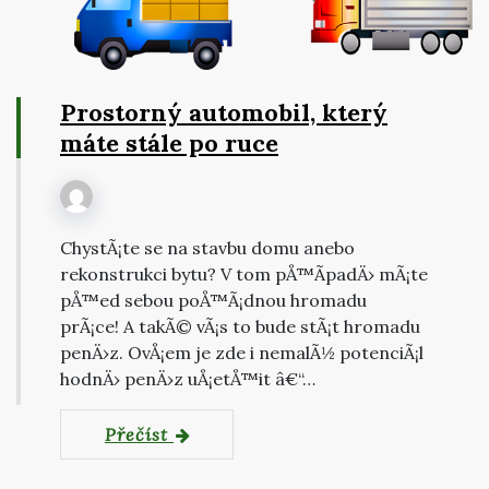
Prostorný automobil, který
máte stále po ruce
ChystÃ¡te se na stavbu domu anebo
rekonstrukci bytu? V tom pÅ™Ã­padÄ› mÃ¡te
pÅ™ed sebou poÅ™Ã¡dnou hromadu
prÃ¡ce! A takÃ© vÃ¡s to bude stÃ¡t hromadu
penÄ›z. OvÅ¡em je zde i nemalÃ½ potenciÃ¡l
hodnÄ› penÄ›z uÅ¡etÅ™it â€“…
Přečíst