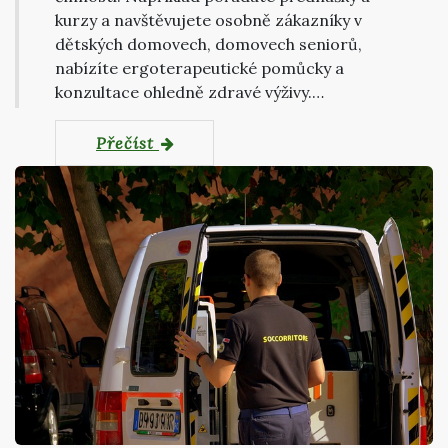
kurzy a navštěvujete osobně zákazníky v
dětských domovech, domovech seniorů,
nabízíte ergoterapeutické pomůcky a
konzultace ohledně zdravé výživy.…
Přečíst