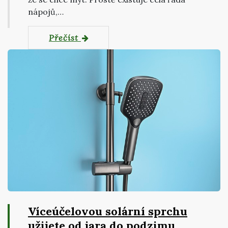
nápojů,…
Přečíst
Víceúčelovou solární sprchu
užijete od jara do podzimu