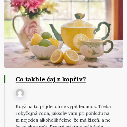
Co takhle čaj z kopřiv?
Když na to přijde, dá se vypít ledacos. Třeba
i obyčejná voda, jakkoliv vám při pohledu na
ni nejeden alkoholik řekne, že má žízeň, a ne
že se chce mýt. Prostě existuje celá řada