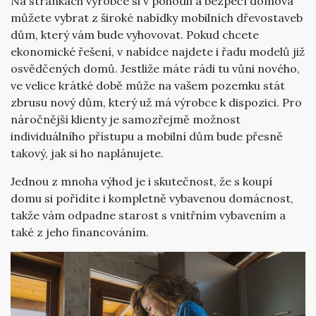
Na stránkách výrobce si v pohodlí a bezpečí domova
můžete vybrat z široké nabídky mobilních dřevostaveb
dům, který vám bude vyhovovat. Pokud chcete
ekonomické řešení, v nabídce najdete i řadu modelů již
osvědčených domů. Jestliže máte rádi tu vůni nového,
ve velice krátké době může na vašem pozemku stát
zbrusu nový dům, který už má výrobce k dispozici. Pro
náročnější klienty je samozřejmě možnost
individuálního přístupu a mobilní dům bude přesně
takový, jak si ho naplánujete.
Jednou z mnoha výhod je i skutečnost, že s koupí
domu si pořídíte i kompletně vybavenou domácnost,
takže vám odpadne starost s vnitřním vybavením a
také z jeho financováním.