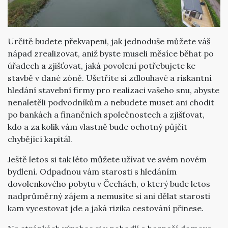
Určitě budete překvapeni, jak jednoduše můžete váš
nápad zrealizovat, aniž byste museli měsíce běhat po
úřadech a zjišťovat, jaká povolení potřebujete ke
stavbě v dané zóně. Ušetříte si zdlouhavé a riskantní
hledání stavební firmy pro realizaci vašeho snu, abyste
nenaletěli podvodníkům a nebudete muset ani chodit
po bankách a finančních společnostech a zjišťovat,
kdo a za kolik vám vlastně bude ochotný půjčit
chybějící kapitál.
Ještě letos si tak léto můžete užívat ve svém novém
bydlení. Odpadnou vám starosti s hledáním
dovolenkového pobytu v Čechách, o který bude letos
nadprůměrný zájem a nemusíte si ani dělat starosti
kam vycestovat jde a jaká rizika cestování přinese.