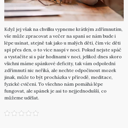
Když jej však na chvilku vypneme krátkým zdřímnutím,
vše může zpracovat a večer na spaní se nám bude i
lépe usínat, stejně tak jako u malých dětí, čím víc děti
spí přes den, o to více naspí v noci. Pokud nejste spáč
a vystačíte si s pár hodinami v noci, jelikož dnes skoro
všichni máme spánkové deficity, tak vám odpolední
zdřímnutí nic neříká, ale nechte odpočinout mozek
jinak, může to být procházka v přírodě, meditace,
fyzické cvičení. To všechno nám pomáhá lépe
fungovat, ale spánek je asi to nejjednodušší, co
můžeme udělat.