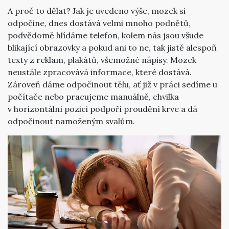
A proč to dělat? Jak je uvedeno výše, mozek si
odpočine, dnes dostává velmi mnoho podnětů,
podvědomě hlídáme telefon, kolem nás jsou všude
blikající obrazovky a pokud ani to ne, tak jistě alespoň
texty z reklam, plakátů, všemožné nápisy. Mozek
neustále zpracovává informace, které dostává.
Zároveň dáme odpočinout tělu, ať již v práci sedíme u
počítače nebo pracujeme manuálně, chvilka
v horizontální pozici podpoří proudění krve a dá
odpočinout namoženým svalům.