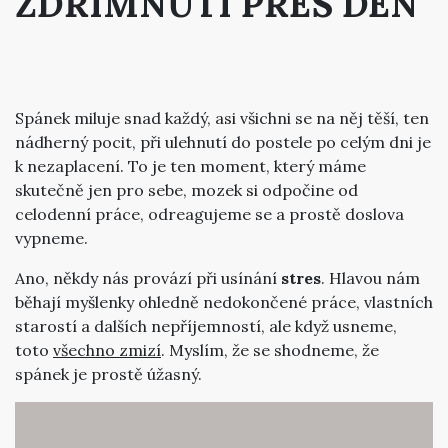
ZDŘÍMNUTÍ PŘES DEN
Spánek miluje snad každý, asi všichni se na něj těší, ten
nádherný pocit, při ulehnutí do postele po celým dni je
k nezaplacení. To je ten moment, který máme
skutečně jen pro sebe, mozek si odpočine od
celodenní práce, odreagujeme se a prostě doslova
vypneme.
Ano, někdy nás provází při usínání
stres
. Hlavou nám
běhají myšlenky ohledně nedokončené práce, vlastních
starostí a dalších nepříjemností, ale když usneme,
toto
všechno zmizí
. Myslím, že se shodneme, že
spánek je prostě úžasný.