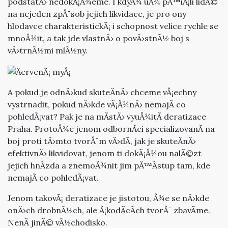
podstatÄ› nedokÃ¡Å¾eme. I kdyÅ¾ uÅ¾ pÅ™iÅ¡li lidÃ©
na nejeden zpÅ¯sob jejich likvidace, je pro ony
hlodavce charakteristickÃ¡ i schopnost velice rychle se
mnoÅ¾it, a tak jde vlastnÄ› o povÄ›stnÃ½ boj s
vÄ›trnÃ½mi mlÃ½ny.
A pokud je odnÄ›kud skuteÄnÄ› chceme vÅ¡echny
vystrnadit, pokud nÄ›kde vÃ¡Å¾nÄ› nemajÃ­ co
pohledÃ¡vat? Pak je na mÃ­stÄ› vyuÅ¾itÃ­
deratizace
Praha
. ProtoÅ¾e jenom odbornÃ­ci specializovanÃ­ na
boj proti tÄ›mto tvorÅ¯m vÄ›dÃ­, jak je skuteÄnÄ›
efektivnÄ› likvidovat, jenom ti dokÃ¡Å¾ou nalÃ©zt
jejich hnÃ­zda a znemoÅ¾nit jim pÅ™Ã­stup tam, kde
nemajÃ­ co pohledÃ¡vat.
Jenom takovÃ¡ deratizace je jistotou, Å¾e se nÄ›kde
onÄ›ch drobnÃ½ch, ale Å¡kodÃ­cÃ­ch tvorÅ¯ zbavÃ­me.
NenÃ­ jinÃ© vÃ½chodisko.