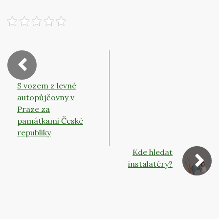
S vozem z levné
autopůjčovny v
Praze za
památkami České
republiky
Kde hledat
instalatéry?