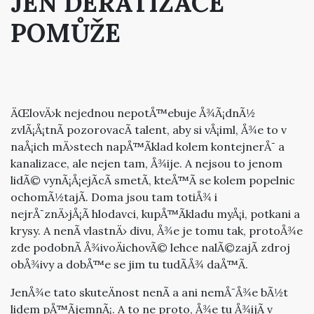
JEN DERATIZACE
POMŮŽE
ÄŒlovÄ›k nejednou nepotÅ™ebuje Å¾Ã¡dnÃ½
zvlÃ¡Å¡tnÃ­ pozorovacÃ­ talent, aby si vÅ¡iml, Å¾e to v
naÅ¡ich mÄ›stech napÅ™Ã­klad kolem kontejnerÅ¯ a
kanalizace, ale nejen tam, Å¾ije. A nejsou to jenom
lidÃ© vynÃ¡Å¡ejÃ­cÃ­ smetÃ­, kteÅ™Ã­ se kolem popelnic
ochomÃ½tajÃ­. Doma jsou tam totiÅ¾ i
nejrÅ¯znÄ›jÅ¡Ã­ hlodavci, kupÅ™Ã­kladu myÅ¡i, potkani a
krysy. A nenÃ­ vlastnÄ› divu, Å¾e je tomu tak, protoÅ¾e
zde podobnÃ­ Å¾ivoÄichovÃ© lehce nalÃ©zajÃ­ zdroj
obÅ¾ivy a dobÅ™e se jim tu tudÃ­Å¾ daÅ™Ã­.
JenÅ¾e tato skuteÄnost nenÃ­ a ani nemÅ¯Å¾e bÃ½t
lidem pÅ™Ã­jemnÃ¡. A to ne proto, Å¾e tu Å¾ijÃ­ v