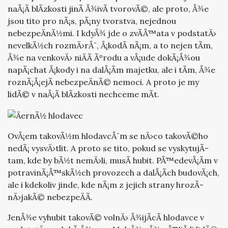
naÅ¡Ã­ blÃ­zkosti jinÃ­ Å¾ivÃ­ tvorovÃ©, ale proto, Å¾e
jsou tito pro nÃ¡s, pÃ¡ny tvorstva, nejednou
nebezpeÄnÃ½mi. I kdyÅ¾ jde o zvÃ­Å™ata v podstatÄ›
nevelkÃ½ch rozmÄ›rÅ¯, Å¡kodÃ­ nÃ¡m, a to nejen tÃ­m,
Å¾e na venkovÄ› niÄÃ­ Ãºrodu a vÅ¡ude dokÃ¡Å¾ou
napÃ¡chat Å¡kody i na dalÅ¡Ã­m majetku, ale i tÃ­m, Å¾e
roznÃ¡Å¡ejÃ­ nebezpeÄnÃ© nemoci. A proto je my
lidÃ© v naÅ¡Ã­ blÃ­zkosti nechceme mÃ­t.
OvÅ¡em takovÃ½m hlodavcÅ¯m se nÄ›co takovÃ©ho
nedÃ¡ vysvÄ›tlit. A proto se tito, pokud se vyskytujÃ­
tam, kde by bÃ½t nemÄ›li, musÃ­ hubit. PÅ™edevÅ¡Ã­m v
potravinÃ¡Å™skÃ½ch provozech a dalÅ¡Ã­ch budovÃ¡ch,
ale i kdekoliv jinde, kde nÃ¡m z jejich strany hrozÃ­
nÄ›jakÃ© nebezpeÄÃ­.
JenÅ¾e vyhubit takovÃ© volnÄ› Å¾ijÃ­cÃ­ hlodavce v