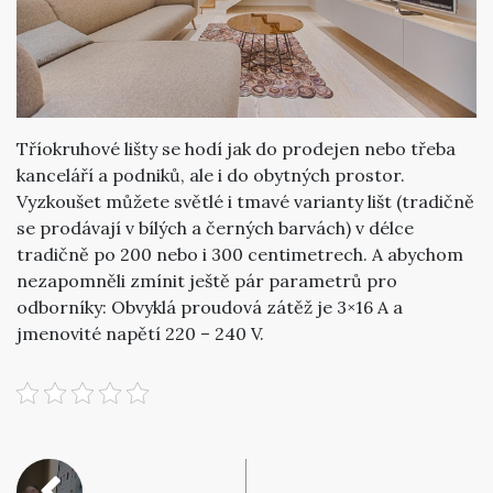
Tříokruhové lišty se hodí jak do prodejen nebo třeba
kanceláří a podniků, ale i do obytných prostor.
Vyzkoušet můžete světlé i tmavé varianty lišt (tradičně
se prodávají v bílých a černých barvách) v délce
tradičně po 200 nebo i 300 centimetrech. A abychom
nezapomněli zmínit ještě pár parametrů pro
odborníky: Obvyklá proudová zátěž je 3×16 A a
jmenovité napětí 220 – 240 V.