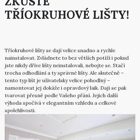
ZKUSTE
TŘÍOKRUHOVÉ LIŠTY!
Tříokruhové lišty se dají velice snadno a rychle
nainstalovat. Zvládnete to bez větších potíží i pokud
jste nikdy dříve lišty neinstalovali, nebojte se. Stačí
trocha odhodlání a ty správné lišty. Ale skutečně –
tento typ lišt je uživatelsky velice pohodlný –
namontovat jej dokáže i opravdový laik. Dají se pak
tvarovat přesně podle Vašeho přání. Jejich další
výhoda spočívá v elegantním vzhledu a celkové
spolehlivosti.