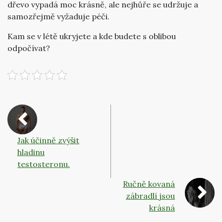
dřevo vypadá moc krásně, ale nejhůře se udržuje a
samozřejmě vyžaduje péči.
Kam se v létě ukryjete a kde budete s oblibou
odpočívat?
Jak účinně zvýšit
hladinu
testosteronu.
Ručně kovaná
zábradlí jsou
krásná