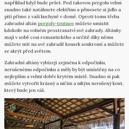
například když bude pršet. Pod takovou pergolu velmi
snadno také natáhnete elektřinu a přinesete si jídlo a
pití přímo z vaší kuchyně v domě. Oproti tomu třeba
zahradní altán
pergoly-trutnov
můžete umístit
kdokoliv na volném prostranství své zahrady. Altánky
mají v sobě cosi romantického a určitě díky němu
můžete mít na své zahradě kousek soukromí a můžete
se skrýt před světem.
Zahradní altány vybízejí zejména k odpočinku,
nerušenému odpočinku a měly by být umístěny na co
nejlepším a velmi dobře krytém místě. Snadno si pak
můžete vytvořit krásný a ničím a nikým nerušený kout,
který bude jen váš.