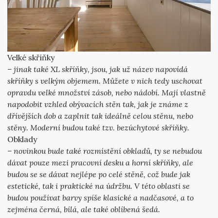
Velké skříňky
– jinak také XL skříňky, jsou, jak už název napovídá
skříňky s velkým objemem. Můžete v nich tedy uschovat
opravdu velké množství zásob, nebo nádobí. Mají vlastně
napodobit vzhled obývacích stěn tak, jak je známe z
dřívějších dob a zaplnit tak ideálně celou stěnu, nebo
stěny. Moderní budou také tzv. bezúchytové skříňky.
Obklady
– novinkou bude také rozmístění obkladů, ty se nebudou
dávat pouze mezi pracovní desku a horní skříňky, ale
budou se se dávat nejlépe po celé stěně, což bude jak
estetické, tak i praktické na údržbu. V této oblasti se
budou používat barvy spíše klasické a nadčasové, a to
zejména černá, bílá, ale také oblíbená šedá.