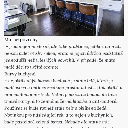
Matné povrchy
–
jsou nejen moderní, ale také praktické, jelikož na nich
nejsou vidět otisky rukou, proto je jejich údržba podstatně
jednodušší než u lesklých povrchů. V případě, že máte
malé děti to určitě oceníte.
Barvy kuchyně
–
nejoblíbenější barvou kuchyně je stále bílá, která je
nadčasová a opticky zvětšuje prostor a těší se tak oblibě v
mnoha domácnostech. Velmi používané budou ale také
tmavé barvy, a to zejména černá klasika a antracitová.
Používat se bude rovněž stále velmi oblíbená šedá.
Novinkou pro následující rok, a to nejen v kuchyních,
bude pastelově zelená barva. Nebude ale nutné mít