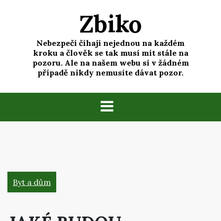
Skip
Zbiko
to
content
Nebezpečí číhají nejednou na každém
kroku a člověk se tak musí mít stále na
pozoru. Ale na našem webu si v žádném
případě nikdy nemusíte dávat pozor.
Byt a dům