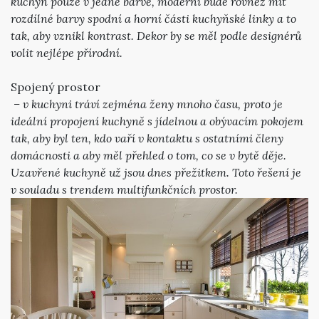
kuchyň pouze v jedné barvě, moderní bude rovněž mít
rozdílné barvy spodní a horní části kuchyňské linky a to
tak, aby vznikl kontrast. Dekor by se měl podle designérů
volit nejlépe přírodní.
Spojený prostor
– v kuchyni tráví zejména ženy mnoho času, proto je
ideální propojení kuchyně s jídelnou a obývacím pokojem
tak, aby byl ten, kdo vaří v kontaktu s ostatními členy
domácnosti a aby měl přehled o tom, co se v bytě děje.
Uzavřené kuchyně už jsou dnes přežitkem. Toto řešení je
v souladu s trendem multifunkčních prostor.