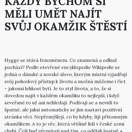
KAŽDÝ BYCHOM SI
MĚLI UMĚT NAJÍT
SVŮJ OKAMŽIK ŠTĚSTÍ
Hygge se stává fenoménem. Co znamená a odkud
pochází? Podle otevřené encyklopedie Wikipedie se
jedná o dánské a norské slovo, kterým místní vyjadřují
svůj pohodový přístup k životu a možná můžeme i říct
– jakousi lehkost bytí. Je to styl života, a to, že si
dovedou najít v každém okamžiku to nejlepší, i když
seveřané to už ani nehledají. Podívají se a nevidí to
špatné, ale jaksi automaticky se jim nastaví pozitivní
stránka věci. Nepřemýšlejí, co by kdyby, žijí přítomným
okamžikem. A to je věc, která většině lidí v české zemi
chybí. Češi buď přemítají nad tím, co udělali špatně a