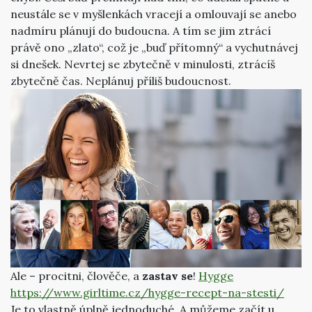
neustále se v myšlenkách vracejí a omlouvají se anebo
nadmíru plánují do budoucna. A tím se jim ztrácí
právě ono „zlato“, což je „buď přítomný“ a vychutnávej
si dnešek. Nevrtej se zbytečně v minulosti, ztrácíš
zbytečně čas. Neplánuj příliš budoucnost.
Ale – procitni, člověče, a
zastav se
!
Hygge
https://www.girltime.cz/hygge-recept-na-stesti/
Je to vlastně úplně jednoduché. A můžeme začít u