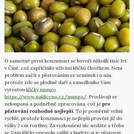
O samotné první konzumaci se hovoří několik tisíc let
v Číně, což zapříčinilo užívání klíčků člověkem. Není
problém začít s pěstováním ze semínek i u nás,
protože zde se plodině daří a zanedlouho Vám
vyrostou
klíčky mungo
https://www.nakliceno.cz/mungo/
. Prodávají se
neloupaná a podnebně zpracována, což je
pro
pěstování rozhodně nejlepší
. To je poměrně velmi
rychlé, protože konzumaci je nejlepší provést již do
výšky 2 cm rostliny. Za vyzkoušení nic nedáte a třeba
se Vám klíčky opravdu zalíbí a budete si je pěstovat