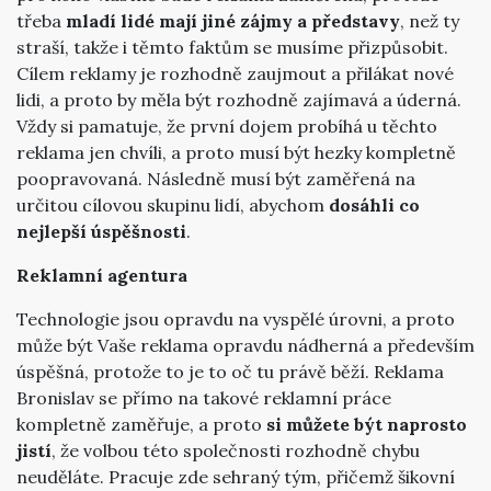
třeba
mladí lidé mají jiné zájmy a představy
, než ty
straší, takže i těmto faktům se musíme přizpůsobit.
Cílem reklamy je rozhodně zaujmout a přilákat nové
lidi, a proto by měla být rozhodně zajímavá a úderná.
Vždy si pamatuje, že první dojem probíhá u těchto
reklama jen chvíli, a proto musí být hezky kompletně
poopravovaná. Následně musí být zaměřená na
určitou cílovou skupinu lidí, abychom
dosáhli co
nejlepší úspěšnosti
.
Reklamní agentura
Technologie jsou opravdu na vyspělé úrovni, a proto
může být Vaše reklama opravdu nádherná a především
úspěšná, protože to je to oč tu právě běží. Reklama
Bronislav se přímo na takové reklamní práce
kompletně zaměřuje, a proto
si můžete být naprosto
jistí
, že volbou této společnosti rozhodně chybu
neuděláte. Pracuje zde sehraný tým, přičemž šikovní