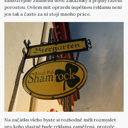
samozřejmě znamená nové zákazníky a příjmy rázem
porostou. Ovšem mít opravdu úspěšnou reklamu není
jen tak a často za ní stojí mnoho práce.
Na začátku všeho byste si rozhodně měli rozmyslet
pro koho vlastně bude reklama zaměřená, protože