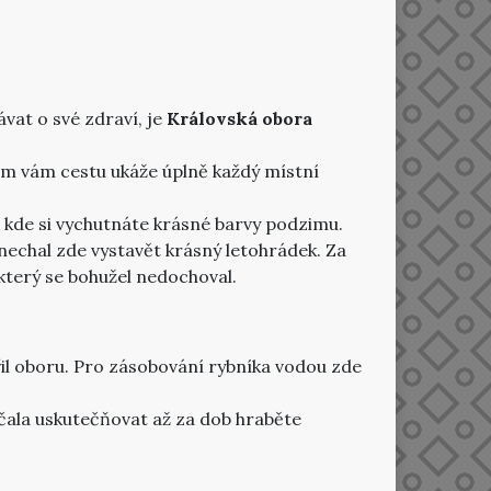
vat o své zdraví, je
Královská obora
am vám cestu ukáže úplně každý místní
, kde si vychutnáte krásné barvy podzimu.
a nechal zde vystavět krásný letohrádek. Za
který se bohužel nedochoval.
ířil oboru. Pro zásobování rybníka vodou zde
čala uskutečňovat až za dob hraběte