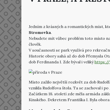
Jedním z krásných a romantických míst, kte
Stromovka
.
Nebudete mít vůbec problém toto místo nají
člověk.
V současnosti se park využívá pro rekreační
Historie obory sahá až do dob Přemysla Otaka
dob Ferdinanda I. Zde býval i veliký
https:/
Místo zažilo největší rozkvět za dob Rudolf
vznikla Rudolfova štola. Ta se zachoval i po
Začátkem 18. století zde měla armáda zákl
Kinského. Dekretem Františka I. Byla obora