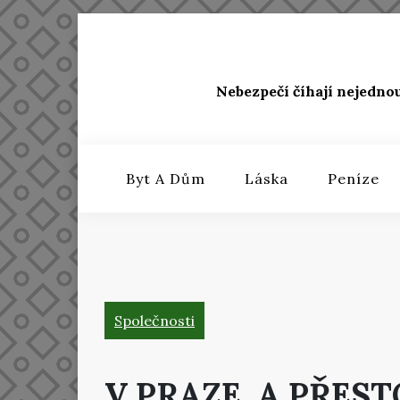
Skip
to
content
Nebezpečí číhají nejedno
Byt A Dům
Láska
Peníze
Společnosti
V PRAZE, A PŘEST