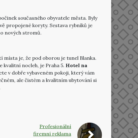
počinek současného obyvatele města. Byly
ově propojené koryty. Sestava rybníků je
oho nových stromů.
 místa je, že pod oborou je tunel Blanka.
kvalitní nocleh, je Praha 5.
Hotel na
inete v dobře vybaveném pokoji, který vám
ečném, ale čistém a kvalitním ubytování si
.
Profesionální
firemní reklama