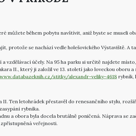
ré můžete během pobytu navštívit, aniž byste se museli obá
t, protože se nachází vedle holešovického Výstaviště. A t
 a vzdělávací účely. Na 95 ha parku si určitě najdete místo
ra II., který ji založil ve 13. století jako loveckou oboru 
/www.databazeknih.cz/stitky/alexandr-veliky-4618
rybník, 
a II. Ten letohrádek přestavěl do renesančního stylu, rozš
 zasypání rybníka.
adnu a obora byla docela brutálně poničená. Náprava se za
 zpřístupněná veřejnosti.