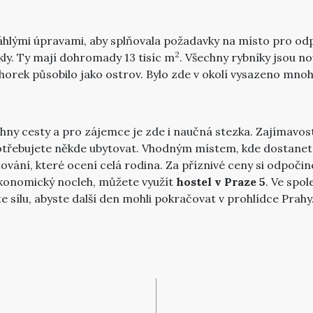
áhlými úpravami, aby splňovala požadavky na místo pro od
2
ikly. Ty mají dohromady 13 tisíc m
. Všechny rybníky jsou n
horek působilo jako ostrov. Bylo zde v okolí vysazeno mn
ny cesty a pro zájemce je zde i naučná stezka. Zajímavostí
třebujete někde ubytovat. Vhodným místem, kde dostanete 
ytování, které ocení celá rodina. Za příznivé ceny si odpoč
ekonomický nocleh, můžete využít
hostel v Praze 5
. Ve spol
 sílu, abyste další den mohli pokračovat v prohlídce Prahy