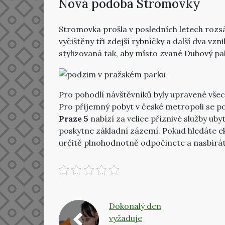
Nová podoba Stromovky
Stromovka prošla v posledních letech rozs
vyčištěny tři zdejší rybníčky a další dva vzn
stylizovaná tak, aby místo zvané Dubový pa
Pro pohodlí návštěvníků byly upravené všech
Pro příjemný pobyt v české metropoli se po
Praze 5
nabízí za velice příznivé služby ub
poskytne základní zázemí. Pokud hledáte 
určitě plnohodnotně odpočinete a nasbíráte
Dokonalý den
vyžaduje