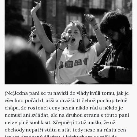
(Ne)Jedna paní se tu naváží do vlády kvůli tomu, jak je
všechno pořád dražší a dražší. U čehož pochopitelně
chápu, že rostoucí ceny nemá nikdo rád a někdo je
nemusí ani zvládat, ale na druhou stranu s touto paní
nelze plně souhlasit. Zřejmě jí totiž uniklo, že už
obchody nepatří státu a stát tedy nese na růstu cen
jenom omezený díl viny. A kdybychom se měli do