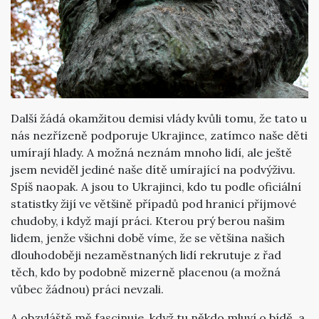
Další žádá okamžitou demisi vlády kvůli tomu, že tato u
nás nezřízeně podporuje Ukrajince, zatímco naše děti
umírají hlady. A možná neznám mnoho lidí, ale ještě
jsem neviděl jediné naše dítě umírající na podvýživu.
Spíš naopak. A jsou to Ukrajinci, kdo tu podle oficiální
statistky žijí ve většině případů pod hranicí příjmové
chudoby, i když mají práci. Kterou prý berou našim
lidem, jenže všichni době víme, že se většina našich
dlouhodoběji nezaměstnaných lidí rekrutuje z řad
těch, kdo by podobně mizerně placenou (a možná
vůbec žádnou) práci nevzali.
A obzvláště mě fascinuje, když tu někdo mluví o bídě, a