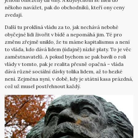
někoho navážet, pak do obchodníků, kteří ony ceny
zvedají.
Další tu proklíná vládu za to, jak nechává nebohé
obyčejné lidi živořit v bídě a nepomáhá jim. Té pro
změnu zřejmě uniklo, že tu máme kapitalismus a není
to vláda, kdo dává lidem (údajně) nízké platy. To je věc
zaměstnavatelů. A pokud bychom se pak bavili o roli
vlády v tomto, pak je realita přesně opačná – vláda
dává různé sociální dávky tolika lidem, až to hezké
není. Zejména nyní, v době, kdy je státní kasa prázdná,
což už musel postřehnout každý.