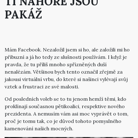
TI NAHOŘE JSOU
PAKÁŽ
Mám Facebook. Nezaložil jsem si ho, ale založili mi ho
příbuzní a já ho tedy ze slušnosti používám. I když je
pravda, že tu příliš mnoho spřízněných duší
nenalézám. Většinou bych tento označil zřejmě za
jakousi virtuální vrbu, do které si našinci vylévají svůj
vztek a frustraci ze své malosti.
Od posledních voleb se to tu jenom hemží těmi, kdo
proklínají současnou pětikoalici, respektive nového
prezidenta. A nemusím vám asi moc vyprávět o tom,
proč je tomu tak, co je důvod tohoto pomyslného
kamenování našich mocných.