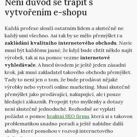
Není důvod se trápit s
vytvořením e-shopu
Každá profese slouží ostatním lidem a skutečně ne
každý umí všechno. Asi tak by se mělo přemýšlet i u
zakládání kvalitního internetového obchodu
. Navíc
musí být každému jasné, že když bude chtít někdo najít
výrobek, tak si na pomoc vezme
internetové
vyhledávače
. A hned úvodem je ještě jeden zásadní
krok, jak musí zakladatel takového obchodu přemýšlet.
Tady to není jen o tom, že bude prodávat nějaké
výrobky nebo vytvoří online marketing. Musí skutečně
přemýšlet jako prodávající, nakupující, ale i pouze
hledající zákazník. Propojit tyto myšlenky a dotazy
není skutečně jednoduché. Rozhodně se vyplatí
požádat o pomoc
kvalitní SEO firmu
, která si s takovou
problematikou snadno poradí a ještě nabídne další
služby, které pomohou v rozvoji internetového