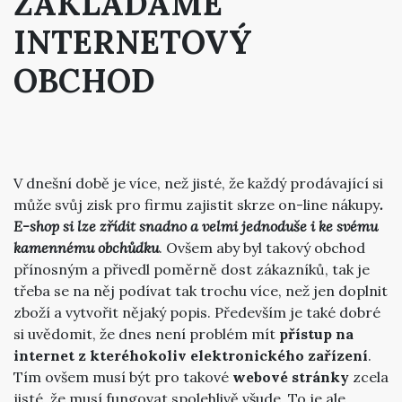
ZAKLÁDÁME
INTERNETOVÝ
OBCHOD
V dnešní době je více, než jisté, že každý prodávající si
může svůj zisk pro firmu zajistit skrze on-line nákupy
.
E-shop si lze zřídit snadno a velmi jednoduše i ke svému
kamennému obchůdku
. Ovšem aby byl takový obchod
přínosným a přivedl poměrně dost zákazníků, tak je
třeba se na něj podívat tak trochu více, než jen doplnit
zboží a vytvořit nějaký popis. Především je také dobré
si uvědomit, že dnes není problém mít
přístup na
internet z kteréhokoliv elektronického zařízení
.
Tím ovšem musí být pro takové
webové stránky
zcela
jisté, že musí fungovat spolehlivě všude. To je ale