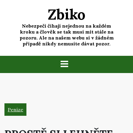
Skip
Zbiko
to
content
Nebezpečí číhají nejednou na každém
kroku a člověk se tak musí mít stále na
pozoru. Ale na našem webu si v žádném
případě nikdy nemusíte dávat pozor.
Peníze